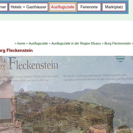
mer
Hotels + Gasthäuser
Ausflugsziele
Ferienorte
Marktplatz
>
home
>
Ausflugsziele
>
Ausflugsziele in der Region Elsass
>
Burg Fleckenstein
urg Fleckenstein