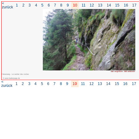
<
1
2
3
4
5
6
7
8
zurück