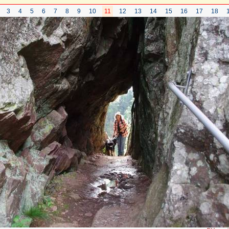
3
4
5
6
7
8
9
10
11
12
13
14
15
16
17
18