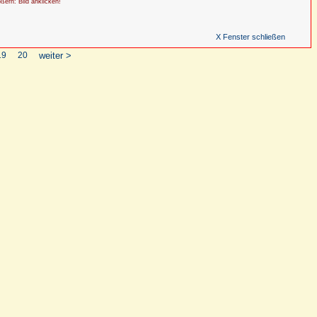
ößern: Bild anklicken!
X Fenster schließen
19
20
weiter >