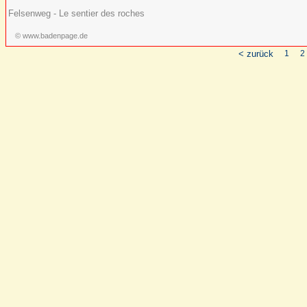
Felsenweg - Le sentier des roches
© www.badenpage.de
< zurück
1
2