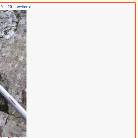
19
20
weiter >