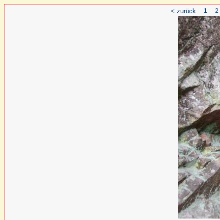
< zurück
1
2