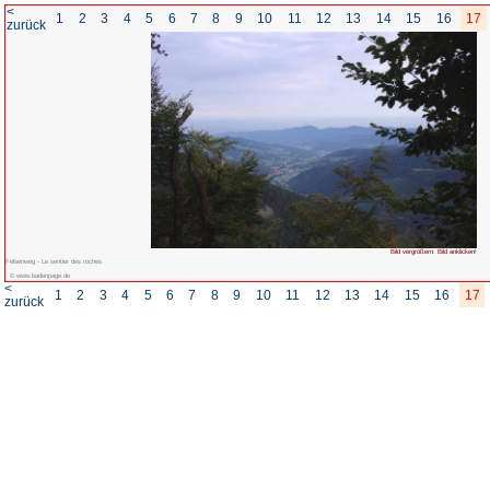
<
1
2
3
4
5
6
7
8
zurück