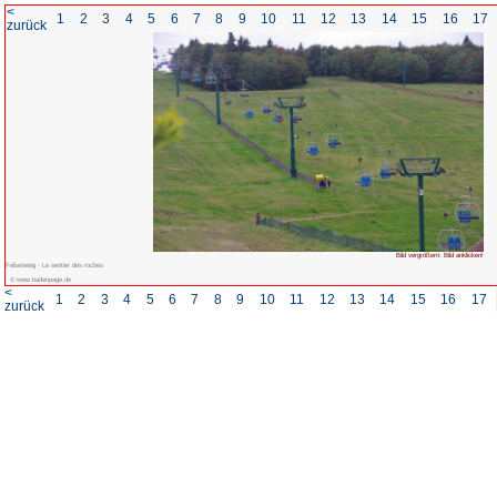
<
1
2
3
4
5
6
7
8
zurück