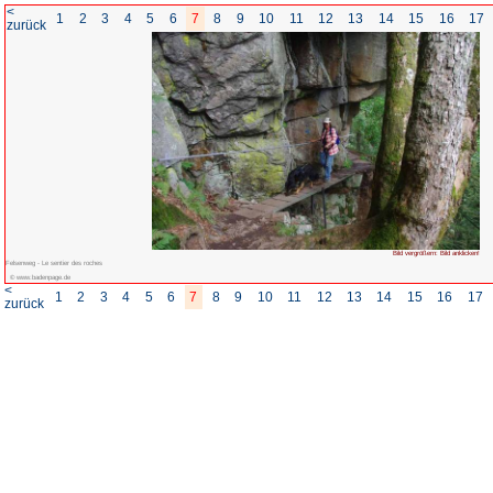
<
1
2
3
4
5
6
7
8
zurück