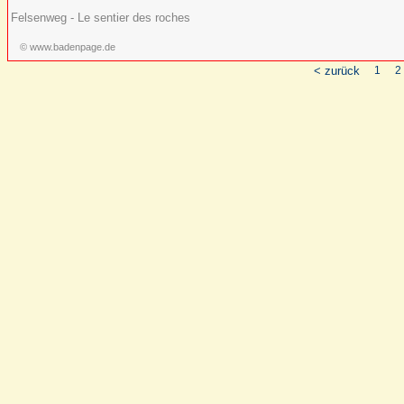
Felsenweg - Le sentier des roches
© www.badenpage.de
< zurück
1
2