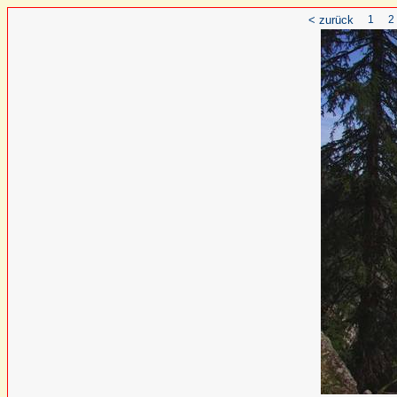
< zurück
1
2