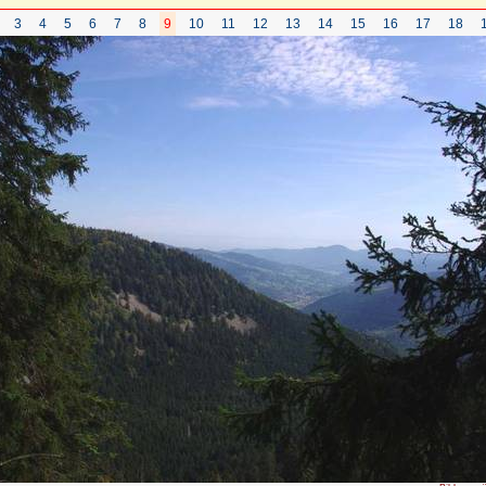
3
4
5
6
7
8
9
10
11
12
13
14
15
16
17
18