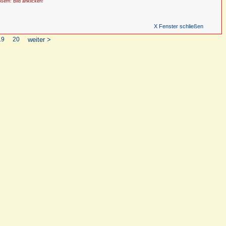
ößern: Bild anklicken!
X Fenster schließen
19
20
weiter >