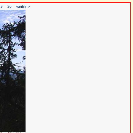
19
20
weiter >