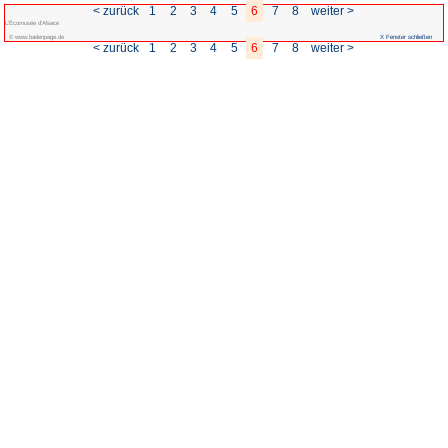
< zurück
1
2
3
L'Écomusée d'Alsace
© www.badenpage.de
< zurück
1
2
3