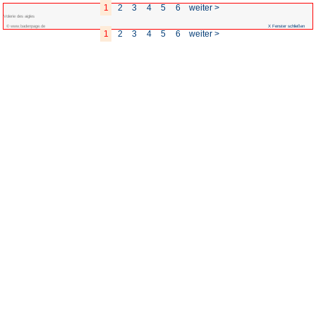
1
2
3
4
Volerie des aigles
© www.badenpage.de
1
2
3
4