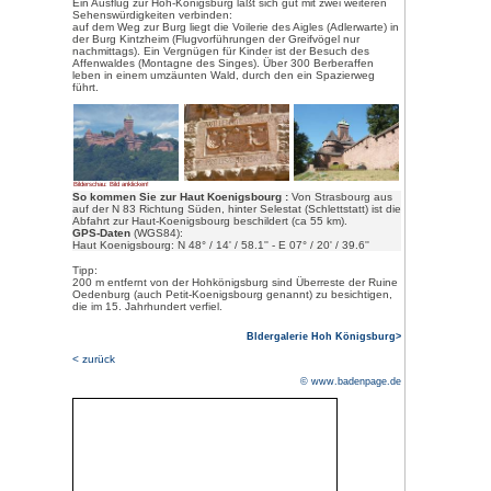
Bilderschau: Bild anklicken!
E
ines der meistbesuchten Ausflug
Kaiser Wilhelm II. wiederaufge
Elsaß. Sie liegt zwischen Stras
von Selestat (Schlettstadt) au
am Osthang der Vogesen.
Erbaut wurde die ursprüngliche 
Jahrhundert, dann um 1480 erneu
angezündet. 1899 schenkte die 
Deutschen Kaiser Wilhelm II. die 
Stil des 15. Jahrhunderts wiede
Westbollwerk aus hat man einen h
Rheinebene bis zum Schwarzwal
Kapelle, den Rittersaal, ein J