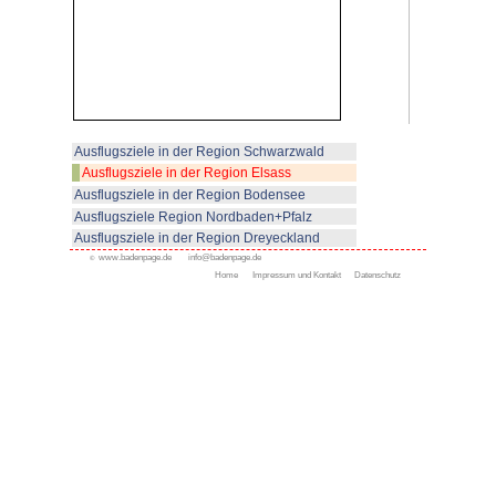
Möbeln ansehen.
Ein Ausflug zur Hoh-Königsburg l
Sehenswürdigkeiten verbinden:
auf dem Weg zur Burg liegt die Vo
der Burg Kintzheim (Flugvorführ
nachmittags). Ein Vergnügen für
Affenwaldes (Montagne des Sin
leben in einem umzäunten Wald
führt.
Bilderschau: Bild anklicken!
So kommen Sie zur Haut Koeni
auf der N 83 Richtung Süden, hint