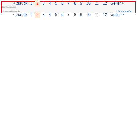
< zurück
1
2
3
4
5
6
Haut Koenigsbourg
© www.badenpage.de
< zurück
1
2
3
4
5
6