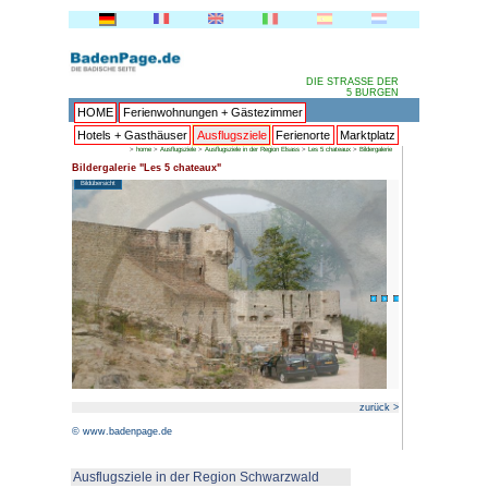
HOME
Ferienwohnungen + 
Hotels + Gasthäuser
Ausflu
>
home
>
Ausflugsziele
>
Ausflugszi
Bildergalerie "Les 5 chateaux"
Bildübersicht