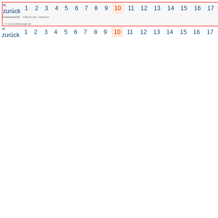
<
1
2
3
4
5
6
7
8
zurück
Gerberviertel
- Maison des Tanneurs
© www.badenpage.de
<
1
2
3
4
5
6
7
8
zurück