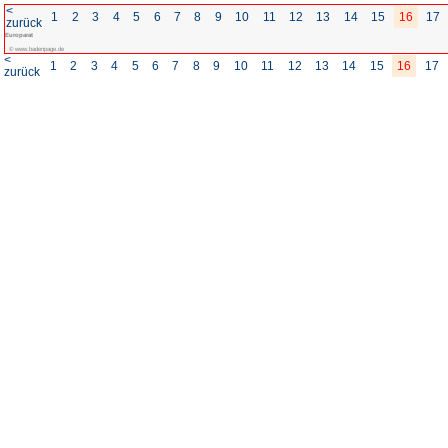
<
1
2
3
4
5
6
7
8
zurück
Europarat
© www.badenpage.de
<
1
2
3
4
5
6
7
8
zurück