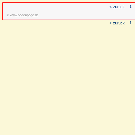
< zurück
1
© www.badenpage.de
< zurück
1