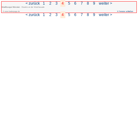
< zurück
1
2
3
4
Straßburger Münster
- Rosette an der Westfassade
© www.badenpage.de
< zurück
1
2
3
4