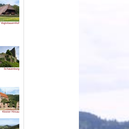
Vogtsbauernhof
Schauenburg
Kloster Hirsau