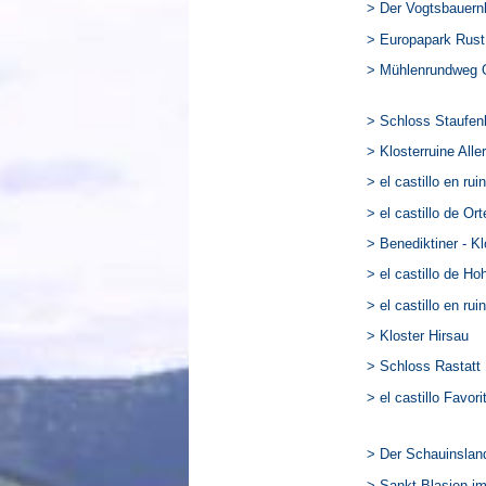
> Der Vogtsbauernh
> Europapark Rust
> Mühlenrundweg 
> Schloss Staufen
> Klosterruine Alle
> el castillo en r
> el castillo de Or
> Benediktiner - Kl
> el castillo de H
> el castillo en r
> Kloster Hirsau
> Schloss Rastatt
> el castillo Favori
> Der Schauinslan
> Sankt Blasien i