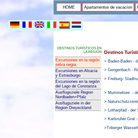
HOME
Apartamentos de vacacíon
DESTINOS TURÍSTICOS EN
Destinos Turíst
LA REGIÓN
Excursiones en la región
> Baden-Baden - d
selva negra
> Gengenbach - Run
Excursiones en Alsacia
y Estrasburgo
> Freiburg- Stadtr
Excursiones en la región
del Lago de Constanza
Ausflugsziele Region
> Mummelsee - de
Nordbaden+Pfalz
> Naturschutzzent
Ausflugsziele in der
Region Dreyeckland
> Lotharpfad - der
> Karlsruher Grat -
>Triberger Wasserf