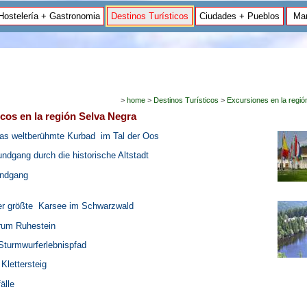
Hostelería + Gastronomia
Destinos Turísticos
Ciudades + Pueblos
Mar
>
home
>
Destinos Turísticos
>
Excursiones en la regió
icos en la región Selva Negra
as weltberühmte Kurbad im Tal der Oos
dgang durch die historische Altstadt
undgang
r größte Karsee im Schwarzwald
rum Ruhestein
 Sturmwurferlebnispfad
 Klettersteig
älle