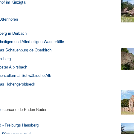
of im Kinzigtal
Ottenhöfen
berg in Durbach
rheiligen und Allerheiligen-Wasserfälle
uinas Schauenburg de Oberkirch
tenberg
oster Alpirsbach
ohenzollern al Schwäbische Alb
uinas Hohengeroldseck
te
cercano de Baden-Baden
d - Freiburgs Hausberg
m Südschwarzwald