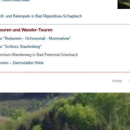
Wolf- und Bärenpark in Bad Rippoldsau-Schapbach
Touren und Wander-Touren
ur "Ruhestein - Ochsenstall - Mummelsee"
ur "Schloss Staufenberg"
emium-Wanderweg in Bad Peterstal-Griesbach
tein – Darmstädter Hütte
Home