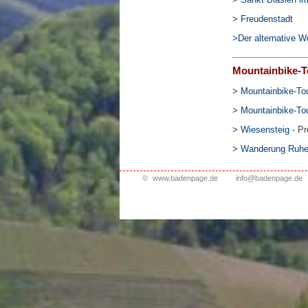
> Freudenstadt
>Der alternative 
Mountainbike-
> Mountainbike-To
> Mountainbike-To
> Wiesensteig
- Pr
> Wanderung Ruhes
©
www.badenpage.de
info@badenpage.de