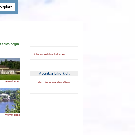
ktplatz
n selva negra
Schwarzwaldhochstrasse
Mountainbike Kult
Baden-Baden
das Beste aus den 90ern
Mummelsee