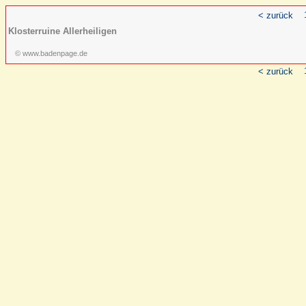
< zurück
Klosterruine Allerheiligen
© www.badenpage.de
< zurück