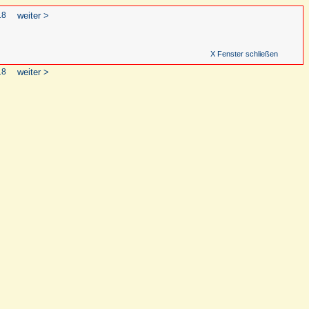
18
weiter >
X Fenster schließen
18
weiter >