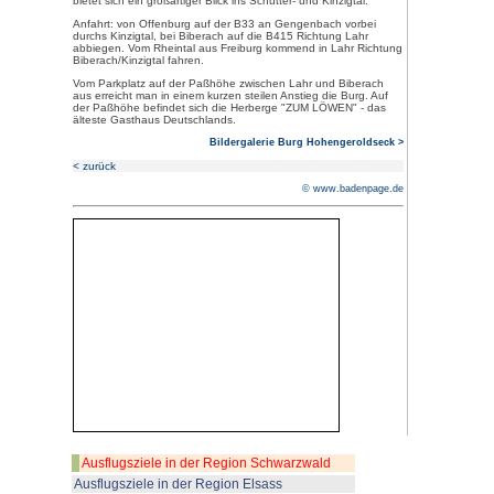
Bilderschau: Bild anklicken!
Die Burgruine Hohengeroldseck
Schönberg zwischen den Geme
Seelbach.
Im Jahr 1250 wurde die Burg v
erbaut. Die Geroldsecker galte
mächtigste Herren der Region.
1689 wurde die Burg durch die F
sie Ruine. Der Kern der Burg la
Prophyrfelsen und bestand aus
vorderen Burg sind nur noch di
Der hintere Burgteil mit
frühgotischen
Spitzbogenfenstern kann über
eine Wendeltreppe bestiegen