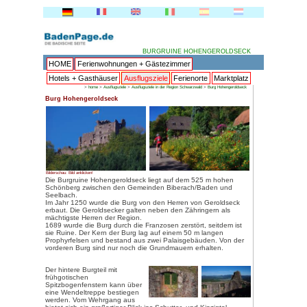
BU
HOME
Ferienwohnungen + 
Hotels + Gasthäuser
Ausflu
>
home
>
Ausflugsziele
>
Ausflugs
Burg Hohengeroldseck