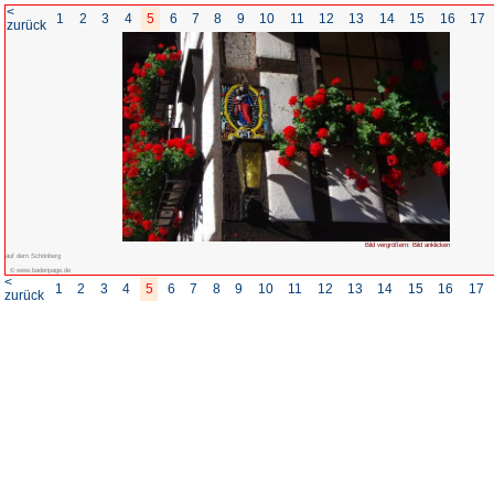
<
1
2
3
4
5
6
7
8
zurück