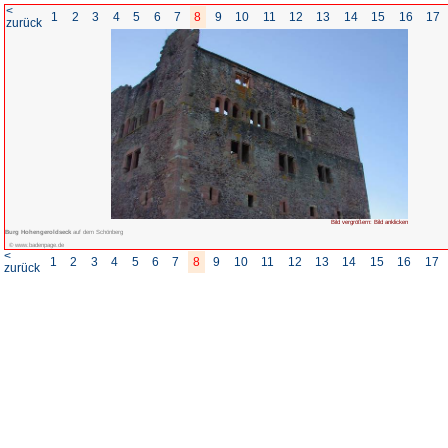
<
1
2
3
4
5
6
7
8
zurück