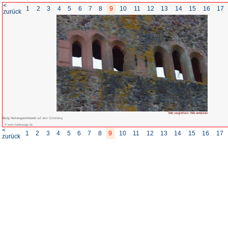
<
1
2
3
4
5
6
7
8
zurück