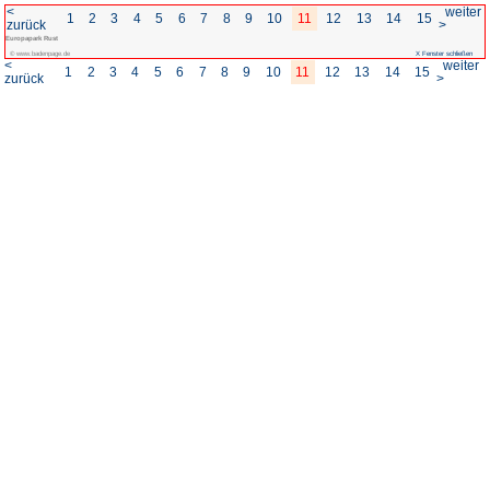
<
1
2
3
4
5
6
7
8
zurück
Europapark Rust
© www.badenpage.de
<
1
2
3
4
5
6
7
8
zurück