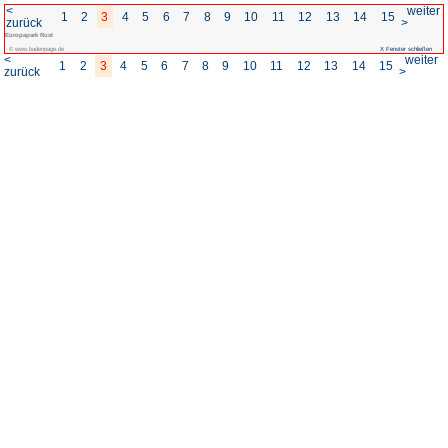
<
1
2
3
4
5
6
7
8
zurück
Europapark Rust
© www.badenpage.de
<
1
2
3
4
5
6
7
8
zurück