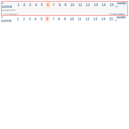
<
1
2
3
4
5
6
7
8
zurück
Europapark Rust
© www.badenpage.de
<
1
2
3
4
5
6
7
8
zurück