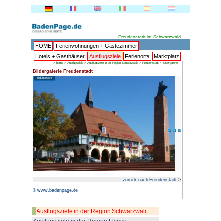
HOME
Ferienwohnungen + 
Hotels + Gasthäuser
Ausflu
>
home
>
Ausflugsziele
>
Ausflugsziele 
Bildergalerie Freudenstadt
Bildübersicht