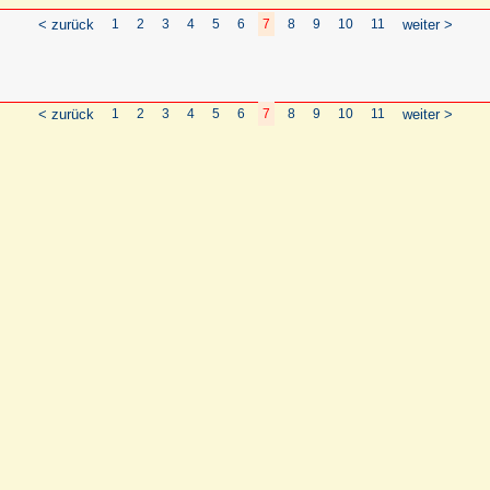
< zurück
1
2
3
4
5
6
7
8
9
10
11
weiter >
< zurück
1
2
3
4
5
6
7
8
9
10
11
weiter >