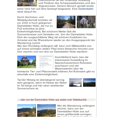
Am Sessellift (im Winter Skilift) 
großen Serpentinen durch Wiese
Bergstation des Sessellifts (wer 
den Sessellift nehmen). Nach ei
beginnt der Bannwald. Eine Scha
und Tiere des Bannwaldes. Weite
rechterhand. Der Wildsee ist ei
Schwarzwaldes. Dort hat man ein
Osten bis zur Schwäbischen Alb
Links des We