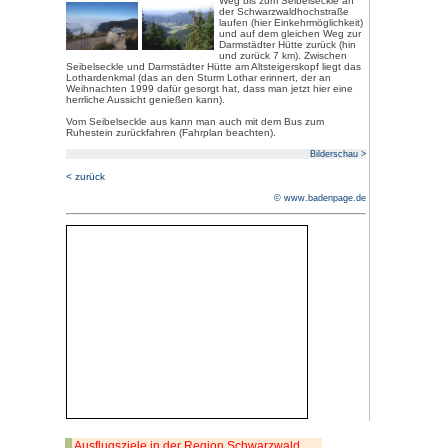
vorbei. Julius
Orientforscher
und Förderer 
Vogesenclubs
seine Urne hier auf dem Seekop
weist darauf hin.
Durch Hochmoor- und
Weidelandschaft kommen wir
zur 1030 m hoch gelegenen
Darmstädter Hütte, die nur zu
Fuß erreichbar ist (dort
Einkehrmöglichkeit). Bei schöne
Sonnenterrasse zum Verweilen e
führt der ausgeschilderte Weg m
Achertal und die Rheinebene w
Wanderung zurück.
Wer den Rundweg verlängern wil
auf einem schmalen steilen Pfa