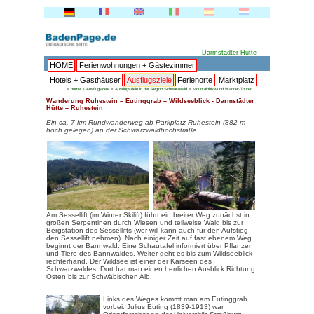
HOME
Ferienwohnungen + 
Hotels + Gasthäuser
Ausflu
>
home
>
Ausflugsziele
>
Ausflugsziele in de
Wanderung Ruhestein – Eutinggr
Hütte – Ruhestein
Ein ca. 7 km Rundwanderweg ab
hoch gelegen) an der Schwarzw