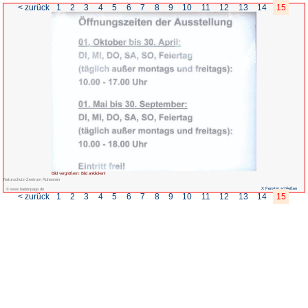
< zurück
1
2
3
4
5
6
7