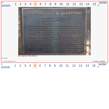
<
1
2
3
4
5
6
7
8
zurück