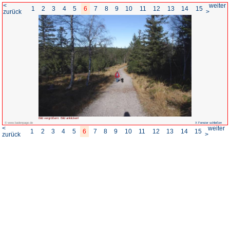
<
1
2
3
4
5
6
7
8
zurück