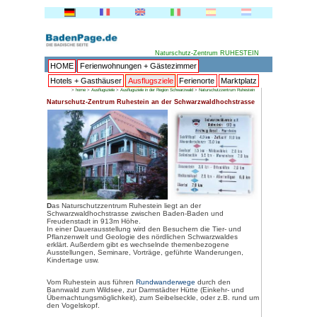
HOME
Ferienwohnungen + 
Hotels + Gasthäuser
Ausflu
>
home
>
Ausflugsziele
>
Ausflugsziele in 
Naturschutz-Zentrum Ruhestein