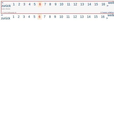
<
1
2
3
4
5
6
7
8
zurück
Sankt Blasien
© www.badenpage.de
<
1
2
3
4
5
6
7
8
zurück