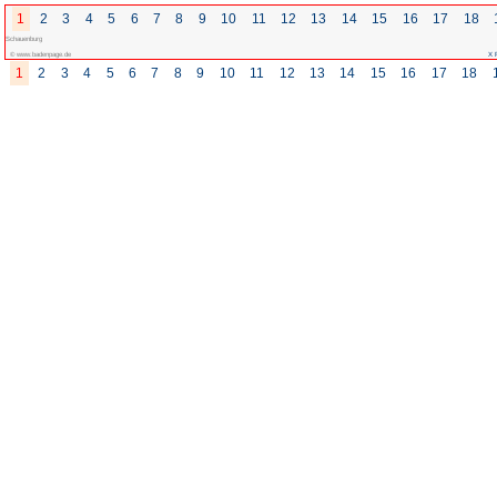
1
2
3
4
5
6
7
8
9
10
Schauenburg
© www.badenpage.de
1
2
3
4
5
6
7
8
9
10