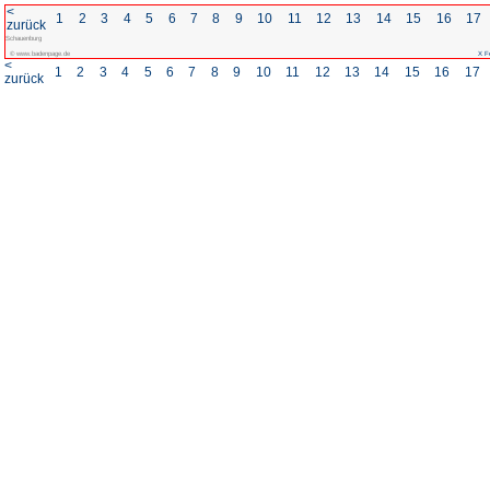
<
1
2
3
4
5
6
7
8
zurück
Schauenburg
© www.badenpage.de
<
1
2
3
4
5
6
7
8
zurück