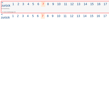
<
1
2
3
4
5
6
7
8
zurück
Schauenburg
© www.badenpage.de
<
1
2
3
4
5
6
7
8
zurück