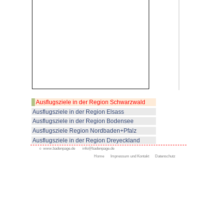
Von der Schlossterrasse haben
die Rheinebene.
Zur Geschichte:
Das Schloss wurde im 11. Jahrh
Zähringern erbaut. Es war ein R
Herzöge. Nach dem Aussterben 
(1218) kamen verschiedene and
mit Schloss Staufenberg in Ber
leiden hatte Schloss Staufenberg
1689 wird das Schloss von fran
geplündert. Der Plan, es in ein
verwandeln, scheiterte wegen T
1693 Markgraf Ludwig Wilhelm 
zurückkaufen. Seit 1832 schließl
Privatbesitz der Markgrafen von