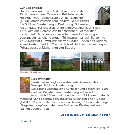
Bilderschau: Bild anklicken!
Das
Schloss Staufenberg
,
im Privatbesitz der Markgrafen v
Ortenau, 7 km von Offenburg en
thront es als Wahrzeichen des 
Anziehungspunkt für Besucher au
Von der Schlossterrasse auf d
genießt man einen herrlichen R
Schwarzwaldkuppen, Weinberge
Weinort Durbach bis hin zur ob
Straßburger Münster.
Über Wanderwege und eine Fahr
bequem zu erreichen. Der Weg lo
Schlossgut, Weinproben (nach 
auf der herrlichen Sonnenterras
Museum mit Brunnen.