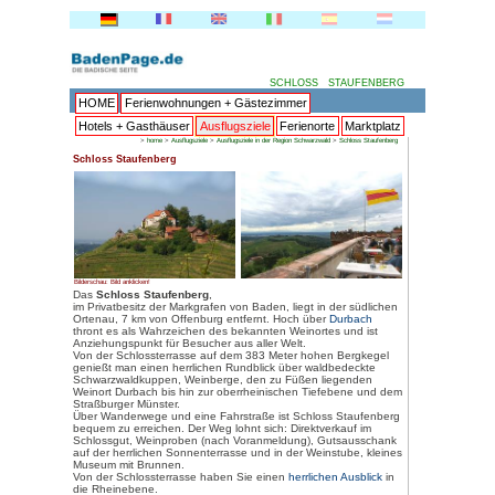
HOME
Ferienwohnungen + 
Hotels + Gasthäuser
Ausflu
>
home
>
Ausflugsziele
>
Ausflug
Schloss Staufenberg