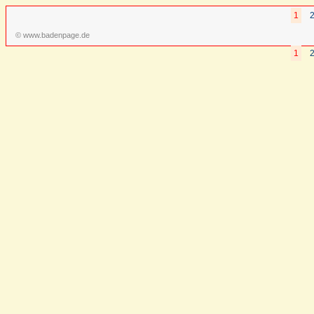
1
© www.badenpage.de
1