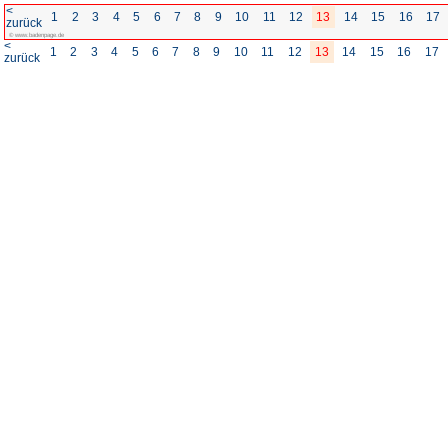
<
1
2
3
4
5
6
7
8
zurück
© www.badenpage.de
<
1
2
3
4
5
6
7
8
zurück