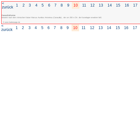
<
1
2
3
4
5
6
7
8
zurück
Caracallatherme
benannt nach dem römischen Kaiser Marcus Aurelius Antoninus (Caracalla) , der u
© www.badenpage.de
<
1
2
3
4
5
6
7
8
zurück