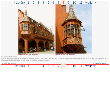
< zurück
1
2
3
4
5