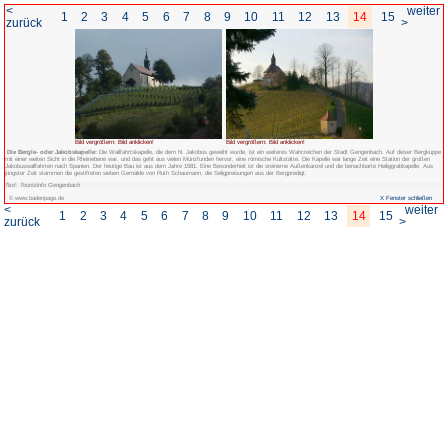
<
1
2
3
4
5
6
7
8
zurück
Bild vergrößern: Bild anklicken!
Die Bergle- oder Jakobskapelle:
Die Wallfahrtskapelle, die dem hl. Jakobus 
mit einer weiten Sicht in die Rheinebene war, und das geht aus vielen Münzfunden 
Jakobuswallfahrten nach Spanien. Der heutige Bau ist aus dem Jahre 1681. Eine B
jüngster Zeit stammen die gestifteten sieben Gemälde von Ruth Schaumann, die S
Text: Touristinfo Gengenbach
© www.badenpage.de
<