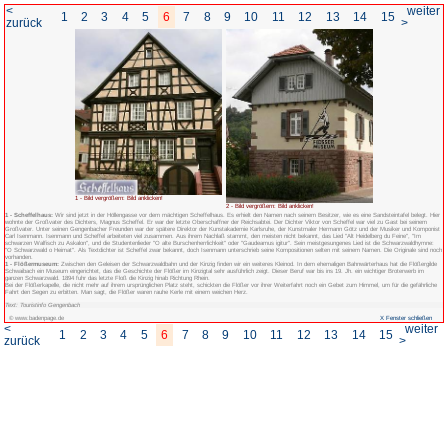
<
1
2
3
4
5
6
7
8
zurück
1 - Bild vergrößern: Bild anklicken!
1 - Scheffelhaus:
Wir sind jetzt in der Höllengasse vor dem mächtigen Scheffelh