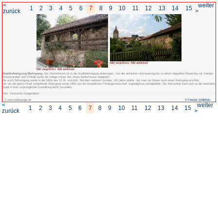
<
1
2
3
4
5
6
7
8
zurück
Bild vergrößern: Bild anklicken!
Stadtbefestigung/Wehrgang:
Der Klosterbezirk ist in die Stadtbefestigung 
Wassergraben und Erdwall wurde die Anlage immer den neuen Bedürfnissen ange
Die erste Befestigung wurde in der Mitte des 12.Jh. errichtet. Bei dem weiteren
Der um die ganze Stadt verlaufende Wehrgang wurde 1991 von der bürgerlichen För
Stadt in ihrer ursprünglichen Gestaltung leicht vorstellen.
Text: Touristinfo Gengenbach
© www.badenpage.de