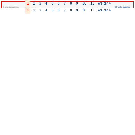
1
2
3
4
5
6
© www.badenpage.de
1
2
3
4
5
6