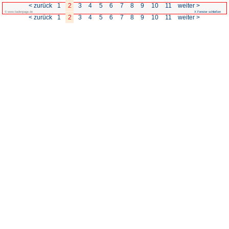
< zurück
1
2
3
4
5
© www.badenpage.de
< zurück
1
2
3
4
5