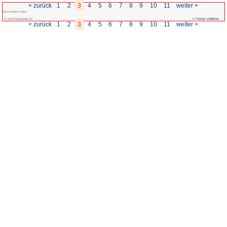
< zurück
1
2
3
4
5
Darmstädter Hütte
© www.badenpage.de
< zurück
1
2
3
4
5