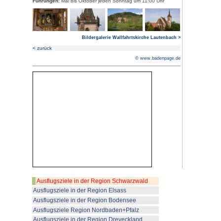
Bilderschau: Bild anklicken!
Der Luftkurort Lautenbach liegt
Oppenau im Mittleren Schwarzwal
Pfarr- und Wallfahrtskirche mit i
Ausstattung. 1471-1488 wurde si
Wallfahrtsstätte von den Präm
nahegelegenen Klosters Allerhe
einen Turm und 2 Joche des La
Wallfahrten zu "Maria Krönung"
des 14. Jahrhunderts dokumenti
Sehenswert:
der geschnitzte Hochaltar mit M
15. Jahrhundert, die zwei Seite
Chor, der Lettner, das Netzgew
Der Wallfahrtsbezirk mit Kirch
und Rektoratshaus (heute Pfarrh