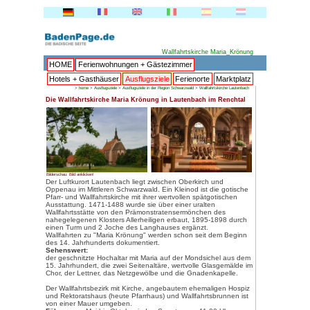
HOME
Ferienwohnungen + 
Hotels + Gasthäuser
Ausflu
>
home
>
Ausflugsziele
>
Ausflugsziele 
Die Wallfahrtskirche Maria Krön