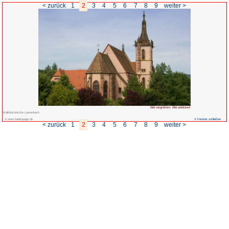
< zurück
1
2
3
4