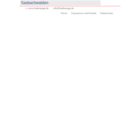
Appenweier
Bad Peterstal-Griesbach
Bad Rippoldsau-Schapbac
Bühl
Gengenbach
Haslach
Kappelrodeck
Oppenau