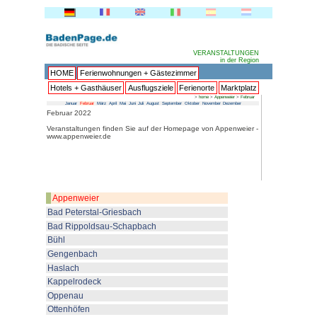
HOME
Ferienwohnungen + 
Hotels + Gasthäuser
Ausflu
Januar
Februar
März
April
Mai
Juni
Juli
Au
Februar 2022
Veranstaltungen finden Sie au
www.appenweier.de